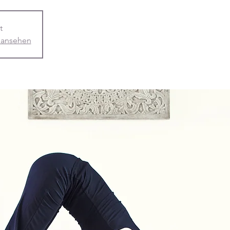
t
 ansehen