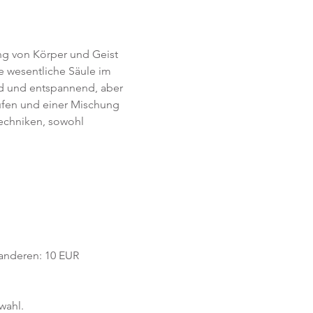
g von Körper und Geist 
 wesentliche Säule im 
d und entspannend, aber 
en und einer Mischung 
echniken, sowohl 
e anderen: 10 EUR
wahl.