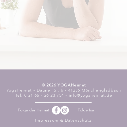
​© 2026 YOGAHeimat
YogaHeimat - Dauner Sr. 6 - 41236 Mönchengladbach
Tel. 0 21 66 - 26 23 754 - info@yogaheimat.de
Folge der Heimat
Folge Isa
Impressum & Datenschutz