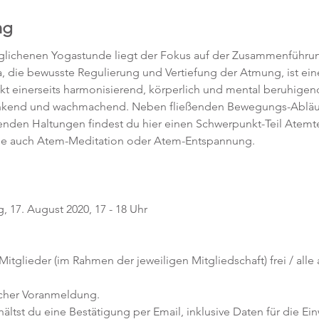
ng
eglichenen Yogastunde liegt der Fokus auf der Zusammenführun
 die bewusste Regulierung und Vertiefung der Atmung, ist eine
t einerseits harmonisierend, körperlich und mental beruhigen
enkend und wachmachend. Neben fließenden Bewegungs-Abläuf
nden Haltungen findest du hier einen Schwerpunkt-Teil Atemt
e auch Atem-Meditation oder Atem-Entspannung.  
 17. August 2020, 17 - 18 Uhr
 Mitglieder (im Rahmen der jeweiligen Mitgliedschaft) frei / all
icher Voranmeldung. 
tst du eine Bestätigung per Email, inklusive Daten für die Ein