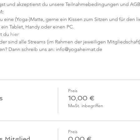
gst und akzeptierst du unsere Teilnahmebedingungen und AGB
M
:
u eine (Yoga-)Matte, gerne ein Kissen zum Sitzen und für den l
ein Tablet, Handy oder einen PC.
t du 
hier
er sind alle Streams (im Rahmen der jeweiligen Mitgliedschaft) 
en? Dann schreib uns an: info@yogaheimat.de
Preis
s
10,00 €
MwSt. inbegriffen
Preis
s Mitglied
0,00 €