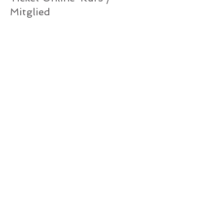
Mitglied
Mehr Infos
Preis
0,00 €
Verkauf beendet
Tickettyp
Ticket Online-Kurs /
Gutschein
Mehr Infos
Preis
0,00 €