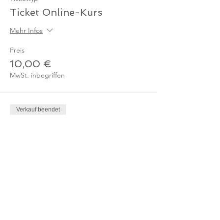
Ticket Online-Kurs
Mehr Infos
Preis
10,00 €
MwSt. inbegriffen
Verkauf beendet
Tickettyp
Ticket Online-Kurs /
Mitglied
Mehr Infos
Preis
0,00 €