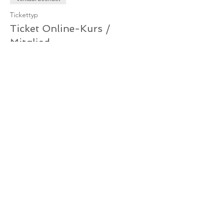
Tickettyp
Ticket Online-Kurs /
Mitglied
Mehr Infos
Preis
0,00 €
Verkauf beendet
Tickettyp
Ticket Online-Kurs /
Gutschein
Mehr Infos
Preis