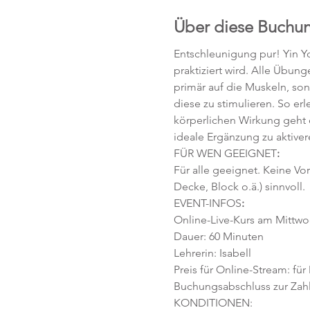
Über diese Buchu
Entschleunigung pur! Yin Yo
praktiziert wird. Alle Übun
primär auf die Muskeln, so
diese zu stimulieren. So e
körperlichen Wirkung geht 
ideale Ergänzung zu aktive
FÜR WEN GEEIGNET
:
Für alle geeignet. Keine Vo
Decke, Block o.ä.) sinnvoll.
EVENT-INFOS
:
Online-Live-Kurs am Mittwoc
Dauer: 60 Minuten 
Lehrerin: Isabell
Preis für Online-Stream: für
Buchungsabschluss zur Zahlu
KONDITIONEN: