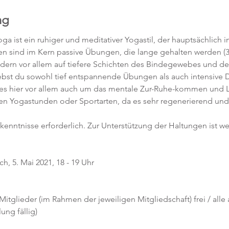
ng
ga ist ein ruhiger und meditativer Yogastil, der hauptsächlich 
gen sind im Kern passive Übungen, die lange gehalten werden (3
ndern vor allem auf tiefere Schichten des Bindegewebes und de
rlebst du sowohl tief entspannende Übungen als auch intensiv
es hier vor allem auch um das mentale Zur-Ruhe-kommen und Los
ren Yogastunden oder Sportarten, da es sehr regenerierend und 
rkenntnisse erforderlich. Zur Unterstützung der Haltungen ist w
h, 5. Mai 2021, 18 - 19 Uhr
 Mitglieder (im Rahmen der jeweiligen Mitgliedschaft) frei / alle
ng fällig)