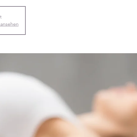
t
 ansehen