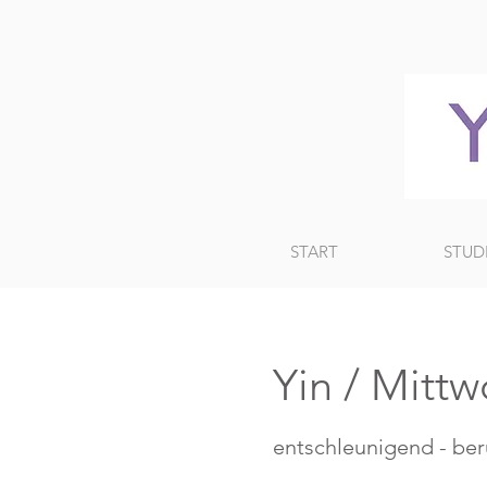
START
STUD
Yin / Mitt
entschleunigend - be