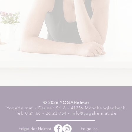
​© 2026 YOGAHeimat
YogaHeimat - Dauner Sr. 6 - 41236 Mönchengladbach
Tel. 0 21 66 - 26 23 754 - info@yogaheimat.de
Folge der Heimat
Folge Isa