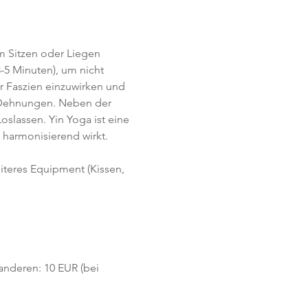
im Sitzen oder Liegen 
-5 Minuten), um nicht 
r Faszien einzuwirken und 
e Dehnungen. Neben der 
lassen. Yin Yoga ist eine 
harmonisierend wirkt. 
eiteres Equipment (Kissen, 
 anderen: 10 EUR (bei 