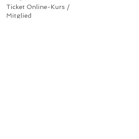
Ticket Online-Kurs /
Mitglied
Mehr Infos
Preis
0,00 €
Verkauf beendet
Tickettyp
Ticket Online-Kurs /
Gutschein
Mehr Infos
Preis
0,00 €