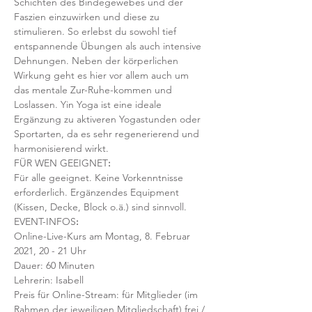
Schichten des Bindegewebes und der 
Faszien einzuwirken und diese zu 
stimulieren. So erlebst du sowohl tief 
entspannende Übungen als auch intensive 
Dehnungen. Neben der körperlichen 
Wirkung geht es hier vor allem auch um 
das mentale Zur-Ruhe-kommen und 
Loslassen. Yin Yoga ist eine ideale 
Ergänzung zu aktiveren Yogastunden oder 
Sportarten, da es sehr regenerierend und 
harmonisierend wirkt. 
FÜR WEN GEEIGNET
:
Für alle geeignet. Keine Vorkenntnisse 
erforderlich. Ergänzendes Equipment 
(Kissen, Decke, Block o.ä.) sind sinnvoll.
EVENT-INFOS
:
Online-Live-Kurs am Montag, 8. Februar 
2021, 20 - 21 Uhr
Dauer: 60 Minuten 
Lehrerin: Isabell
Preis für Online-Stream: für Mitglieder (im 
Rahmen der jeweiligen Mitgliedschaft) frei / 