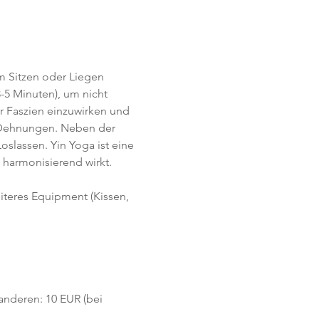
im Sitzen oder Liegen 
-5 Minuten), um nicht 
r Faszien einzuwirken und 
e Dehnungen. Neben der 
lassen. Yin Yoga ist eine 
harmonisierend wirkt. 
eiteres Equipment (Kissen, 
 anderen: 10 EUR (bei 