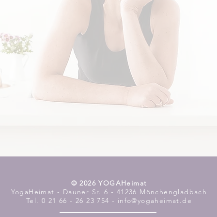
​© 2026 YOGAHeimat
YogaHeimat - Dauner Sr. 6 - 41236 Mönchengladbach
Tel. 0 21 66 - 26 23 754 - info@yogaheimat.de