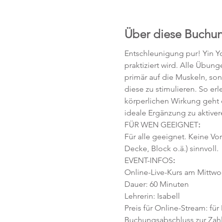
Über diese Buchu
Entschleunigung pur! Yin Yo
praktiziert wird. Alle Übun
primär auf die Muskeln, so
diese zu stimulieren. So e
körperlichen Wirkung geht 
ideale Ergänzung zu aktive
FÜR WEN GEEIGNET
:
Für alle geeignet. Keine Vo
Decke, Block o.ä.) sinnvoll.
EVENT-INFOS
:
Online-Live-Kurs am Mittwoc
Dauer: 60 Minuten 
Lehrerin: Isabell
Preis für Online-Stream: für
Buchungsabschluss zur Zahlu