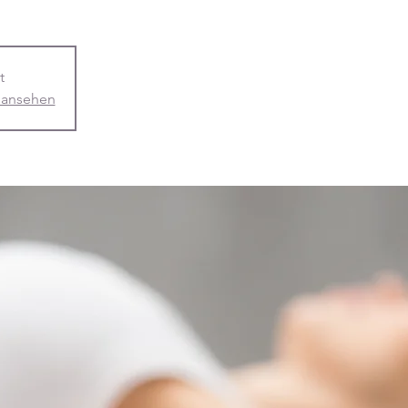
t
 ansehen