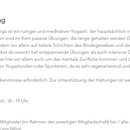
ng
ga ist ein ruhiger und meditativer Yogastil, der hauptsächlich 
gen sind im Kern passive Übungen, die lange gehalten werden (3
ndern vor allem auf tiefere Schichten des Bindegewebes und de
rlebst du sowohl tief entspannende Übungen als auch intensiv
es hier vor allem auch um das mentale Zur-Ruhe-kommen und Los
ren Yogastunden oder Sportarten, da es sehr regenerierend und 
rkenntnisse erforderlich. Zur Unterstützung der Haltungen ist w
h, 18 - 19 Uhr
 Mitglieder (im Rahmen der jeweiligen Mitgliedschaft) frei / alle
ng fällig)