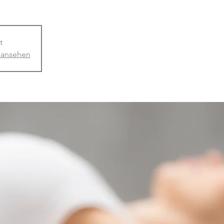
t
 ansehen