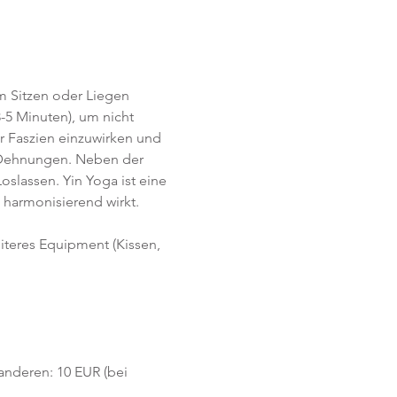
im Sitzen oder Liegen 
-5 Minuten), um nicht 
r Faszien einzuwirken und 
e Dehnungen. Neben der 
lassen. Yin Yoga ist eine 
harmonisierend wirkt. 
eiteres Equipment (Kissen, 
 anderen: 10 EUR (bei 