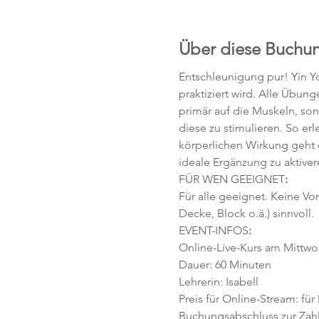
Über diese Buchu
Entschleunigung pur! Yin Yo
praktiziert wird. Alle Übun
primär auf die Muskeln, so
diese zu stimulieren. So e
körperlichen Wirkung geht 
ideale Ergänzung zu aktive
FÜR WEN GEEIGNET
:
Für alle geeignet. Keine Vo
Decke, Block o.ä.) sinnvoll.
EVENT-INFOS
:
Online-Live-Kurs am Mittwoc
Dauer: 60 Minuten 
Lehrerin: Isabell
Preis für Online-Stream: für
Buchungsabschluss zur Zahlu