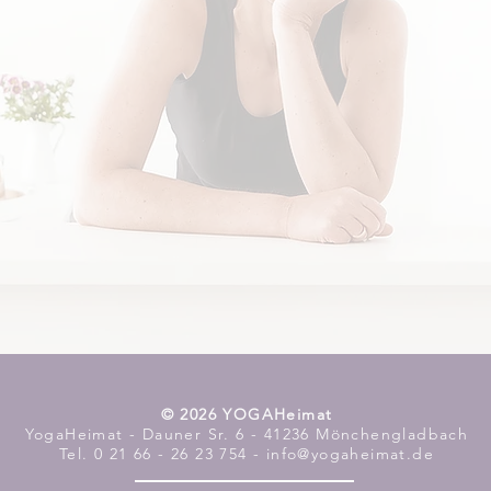
​© 2026 YOGAHeimat
YogaHeimat - Dauner Sr. 6 - 41236 Mönchengladbach
Tel. 0 21 66 - 26 23 754 - info@yogaheimat.de