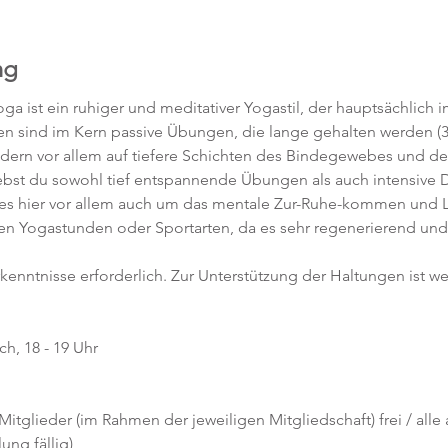
ng
ga ist ein ruhiger und meditativer Yogastil, der hauptsächlich 
gen sind im Kern passive Übungen, die lange gehalten werden (3
ndern vor allem auf tiefere Schichten des Bindegewebes und de
rlebst du sowohl tief entspannende Übungen als auch intensiv
es hier vor allem auch um das mentale Zur-Ruhe-kommen und Los
ren Yogastunden oder Sportarten, da es sehr regenerierend und 
rkenntnisse erforderlich. Zur Unterstützung der Haltungen ist w
h, 18 - 19 Uhr
 Mitglieder (im Rahmen der jeweiligen Mitgliedschaft) frei / alle
ng fällig)