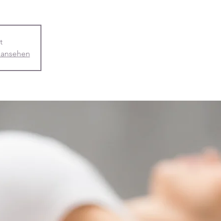
t
 ansehen