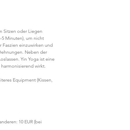
im Sitzen oder Liegen 
-5 Minuten), um nicht 
r Faszien einzuwirken und 
e Dehnungen. Neben der 
lassen. Yin Yoga ist eine 
harmonisierend wirkt. 
eiteres Equipment (Kissen, 
 anderen: 10 EUR (bei 