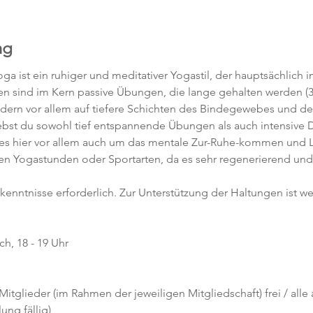
ng
ga ist ein ruhiger und meditativer Yogastil, der hauptsächlich 
gen sind im Kern passive Übungen, die lange gehalten werden (3
ndern vor allem auf tiefere Schichten des Bindegewebes und de
rlebst du sowohl tief entspannende Übungen als auch intensiv
es hier vor allem auch um das mentale Zur-Ruhe-kommen und Los
ren Yogastunden oder Sportarten, da es sehr regenerierend und 
rkenntnisse erforderlich. Zur Unterstützung der Haltungen ist w
h, 18 - 19 Uhr
 Mitglieder (im Rahmen der jeweiligen Mitgliedschaft) frei / alle
ng fällig)