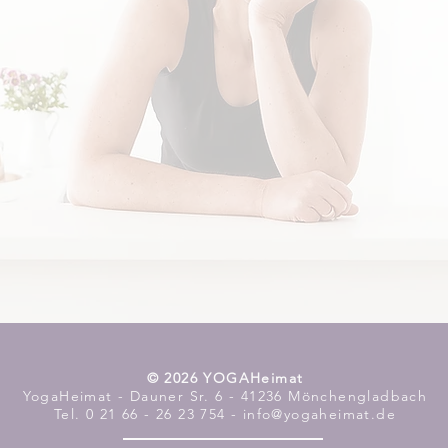
​© 2026 YOGAHeimat
YogaHeimat - Dauner Sr. 6 - 41236 Mönchengladbach
Tel. 0 21 66 - 26 23 754 - info@yogaheimat.de