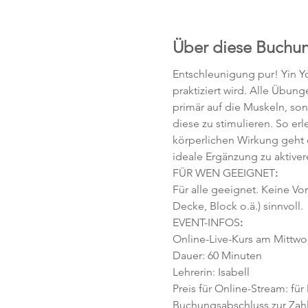
Über diese Buchu
Entschleunigung pur! Yin Yo
praktiziert wird. Alle Übun
primär auf die Muskeln, so
diese zu stimulieren. So e
körperlichen Wirkung geht 
ideale Ergänzung zu aktive
FÜR WEN GEEIGNET
:
Für alle geeignet. Keine Vo
Decke, Block o.ä.) sinnvoll.
EVENT-INFOS
:
Online-Live-Kurs am Mittwoc
Dauer: 60 Minuten 
Lehrerin: Isabell
Preis für Online-Stream: für
Buchungsabschluss zur Zahlu