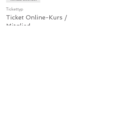
Tickettyp
Ticket Online-Kurs /
Mitglied
Mehr Infos
Preis
0,00 €
Verkauf beendet
Tickettyp
Ticket Online-Kurs /
Gutschein
Mehr Infos
Preis