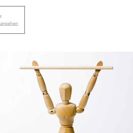
t
 ansehen