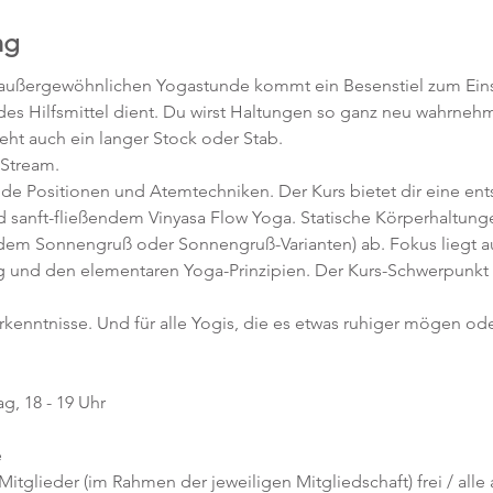
ng
as außergewöhnlichen Yogastunde kommt ein Besenstiel zum Einsat
ndes Hilfsmittel dient. Du wirst Haltungen so ganz neu wahrneh
geht auch ein langer Stock oder Stab.
-Stream.
nde Positionen und Atemtechniken. Der Kurs bietet dir eine en
 sanft-fließendem Vinyasa Flow Yoga. Statische Körperhaltunge
 dem Sonnengruß oder Sonnengruß-Varianten) ab. Fokus liegt au
 und den elementaren Yoga-Prinzipien. Der Kurs-Schwerpunkt 
orkenntnisse. Und für alle Yogis, die es etwas ruhiger mögen ode
g, 18 - 19 Uhr
e
 Mitglieder (im Rahmen der jeweiligen Mitgliedschaft) frei / all