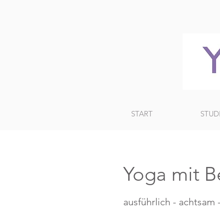
START
STUD
Yoga mit Be
ausführlich - achtsam