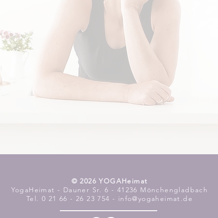
​© 2026 YOGAHeimat
YogaHeimat - Dauner Sr. 6 - 41236 Mönchengladbach
Tel. 0 21 66 - 26 23 754 - info@yogaheimat.de