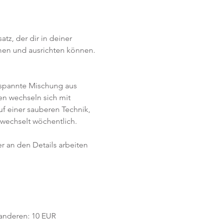
z, der dir in deiner 
men und ausrichten können. 
tspannte Mischung aus 
n wechseln sich mit 
f einer sauberen Technik, 
wechselt wöchentlich. 
r an den Details arbeiten 
e anderen: 10 EUR